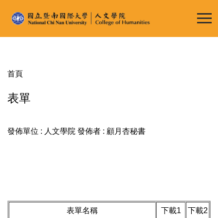
跳
到
主
要
內
容
首頁
區
表單
發佈單位 :
人文學院
發佈者 :
顧月杏秘書
表單名稱
下載1
下載2